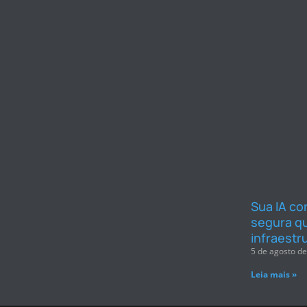
Sua IA co
segura q
infraestr
5 de agosto d
Leia mais »