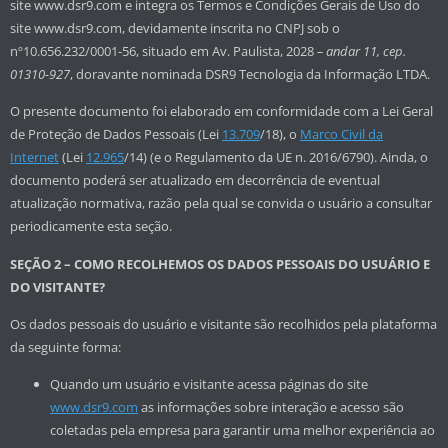
site www.dsr9.com e integra os Termos e Condições Gerais de Uso do
site www.dsr9.com, devidamente inscrita no CNPJ sob o
nº10.656.232/0001-56, situado em Av. Paulista, 2028
–
andar 11, cep.
01310-927
, doravante nominada DSR9 Tecnologia da Informação LTDA.
O presente documento foi elaborado em conformidade com a Lei Geral
de Proteção de Dados Pessoais (Lei
13.709
/18), o
Marco Civil da
Internet
(Lei
12.965
/14) (e o Regulamento da UE n. 2016/6790). Ainda, o
documento poderá ser atualizado em decorrência de eventual
atualização normativa, razão pela qual se convida o usuário a consultar
periodicamente esta seção.
SEÇÃO 2 – COMO RECOLHEMOS OS DADOS PESSOAIS DO USUÁRIO E
DO VISITANTE?
Os dados pessoais do usuário e visitante são recolhidos pela plataforma
da seguinte forma:
Quando um usuário e visitante acessa páginas do site
www.dsr9.com
as informações sobre interação e acesso são
coletadas pela empresa para garantir uma melhor experiência ao