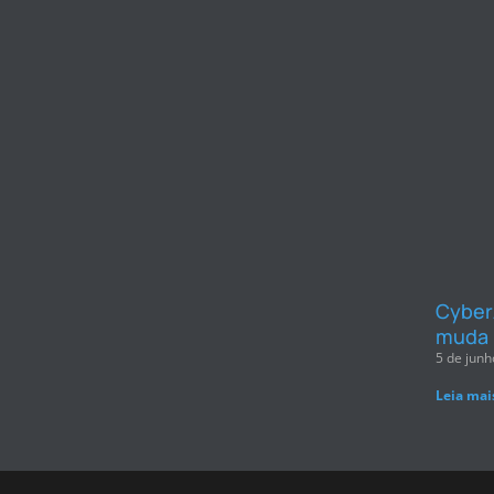
CyberA
muda 
5 de junh
Leia mai