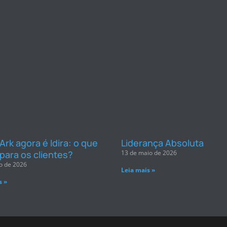
rk agora é Idira: o que
Liderança Absoluta
para os clientes?
13 de maio de 2026
o de 2026
Leia mais »
s »