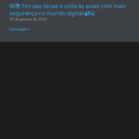
🎒📚 Fim das férias e volta às aulas com mais
segurança no mundo digital!🔐💻
30 de janeiro de 2026
Leia mais »