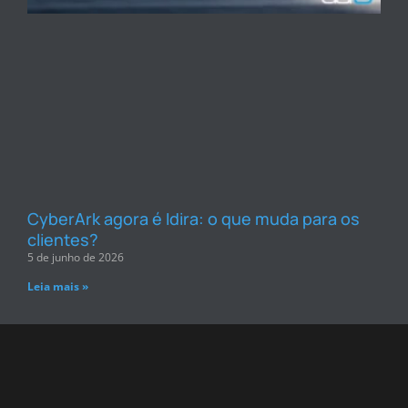
CyberArk agora é Idira: o que muda para os
clientes?
5 de junho de 2026
Leia mais »