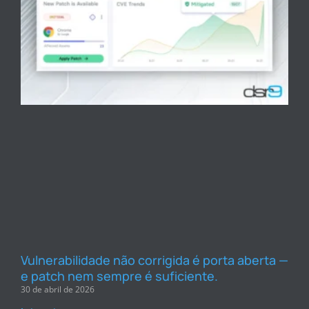
Vulnerabilidade não corrigida é porta aberta —
e patch nem sempre é suficiente.
30 de abril de 2026