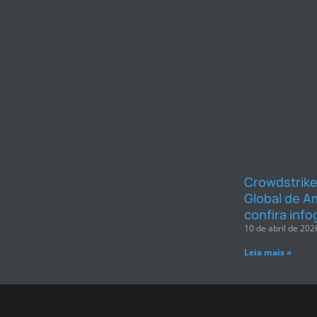
Crowdstrike
Global de A
confira info
10 de abril de 202
Leia mais »