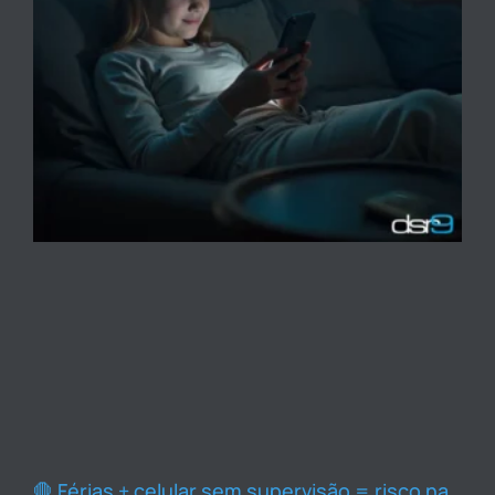
🛑 Férias + celular sem supervisão = risco na