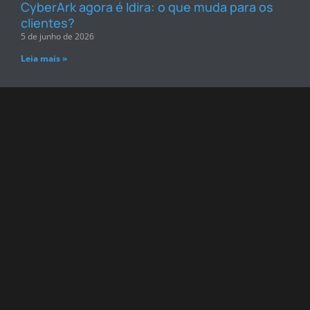
CyberArk agora é Idira: o que muda para os
clientes?
5 de junho de 2026
Leia mais »