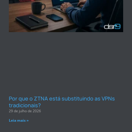
Por que o ZTNA está substituindo as VPNs
tradicionais?
29 de julho de 2026
Leia mais »