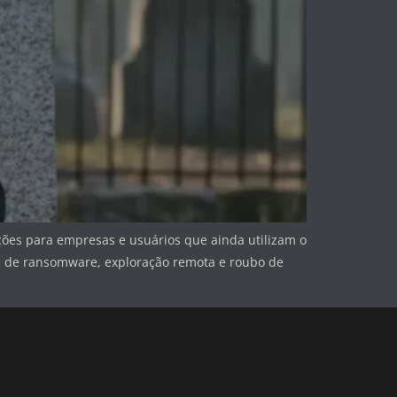
ções para empresas e usuários que ainda utilizam o
es de ransomware, exploração remota e roubo de