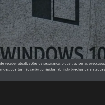
 de receber atualizações de segurança, o que traz sérias preocupa
cém-descobertas não serão corrigidas, abrindo brechas para ataqu