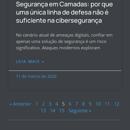
Segurança em Camadas: por que
uma única linha de defesa não é
suficiente na cibersegurança
No cenário atual de ameaças digitais, confiar em
apenas uma solução de segurança é um risco
significativo. Ataques modernos exploram
LEIA MAIS »
11 de março de 2026
« Anterior
1
2
3
4
5
6
7
8
9
10
11
12
13
14
15
Seguinte »